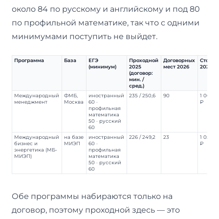
около 84 по русскому и английскому и под 80
по профильной математике, так что с одними
минимумами поступить не выйдет.
Программа
База
ЕГЭ
Проходной
Договорных
Стоимо
(минимум)
2025
мест 2026
2026/2
(договор:
мин. /
сред.)
Международный
ФМБ,
иностранный
235 / 250,6
90
1 000 
менеджмент
Москва
60 ·
₽
профильная
математика
50 · русский
60
Международный
на базе
иностранный
226 / 249,2
23
1 052 
бизнес и
МИЭП
60 ·
₽
энергетика (МБ-
профильная
МИЭП)
математика
50 · русский
60
Обе программы набираются только на
договор, поэтому проходной здесь — это