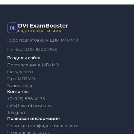
DVI ExamBooster
ПОДГОТОВКА · МГИМО
Курс подготовки к ДВИ МГИМО
Пн–Вс: 10:00–18:00 МСК
Разделы сайта
Поступление в МГИМО
Факультеты
Про МГИМО
Записаться
Контакты
+7 (925) 886-41-35
info@exambooster.ru
Telegram
Правовая информация
Политика конфиденциальности
Публичная оферта