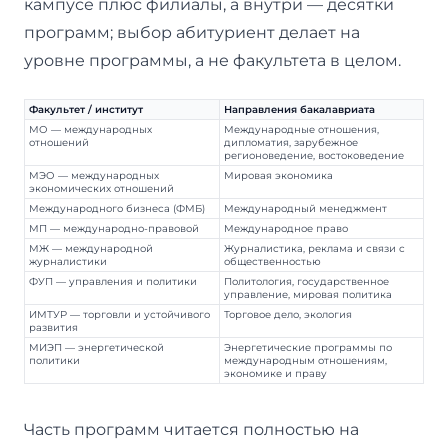
кампусе плюс филиалы, а внутри — десятки
программ; выбор абитуриент делает на
уровне программы, а не факультета в целом.
Факультет / институт
Направления бакалавриата
МО — международных
Международные отношения,
отношений
дипломатия, зарубежное
регионоведение, востоковедение
МЭО — международных
Мировая экономика
экономических отношений
Международного бизнеса (ФМБ)
Международный менеджмент
МП — международно-правовой
Международное право
МЖ — международной
Журналистика, реклама и связи с
журналистики
общественностью
ФУП — управления и политики
Политология, государственное
управление, мировая политика
ИМТУР — торговли и устойчивого
Торговое дело, экология
развития
МИЭП — энергетической
Энергетические программы по
политики
международным отношениям,
экономике и праву
Часть программ читается полностью на