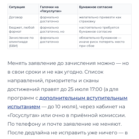
Ситуация
Галочки на
Бумажное согласие
«Госуслугах»
Договор
формально
желательно привезти как
достаточно
страховку
Бюджет, любой
формально
настоятельно требуется
формат
достаточно, но
бумажное согласие
Зачисление по
формально
обязательно бумажное —
олимпиаде
достаточно
иначе риск потерять место
(БВИ)
при сбое
Менять заявление до зачисления можно — но
в свои сроки и не как угодно. Список
направлений, приоритеты и сканы
достижений правят до 25 июля 17:00 (а для
программ с
дополнительным вступительным
испытанием
— до 10 июля), через кабинет на
«Госуслугах» или очно в приёмной комиссии.
По телефону и почте заявление не меняют.
После дедлайна не исправить уже ничего — в