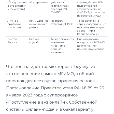
«Поступление
абитуриентов
учётка на
страны; баллы ЕГЭ
в вуз онлайн»
«Госуслугах»,
подгружаются
(«Госуслуги»)
паспорт РФ,
автоматически из
СНИЛС
ФИС ГИА, аттестат —
из реестра ФРДО
Лично в
Кому удобнее
Паспорт,
То же заявление
приёмной
очно или нет
аттестат, СНИЛС
через «Госуслуги», но
комиссии
учётки
на компьютере вуза;
адрес — пр-т
Вернадского, 76
Почтой
Редкий
Те же документы
Письмо должно
России
случай
заказным
поступить в МГИМО
письмом с
до окончания
описью
приёма документов
вложения
Что подача идёт только через «Госуслуги» —
это не решение самого МГИМО, а общий
порядок для всех вузов: правовая основа —
Постановление Правительства РФ № 89 от 26
января 2023 года о суперсервисе
«Поступление в вуз онлайн». Собственной
системы онлайн-подачи в бакалавриат у