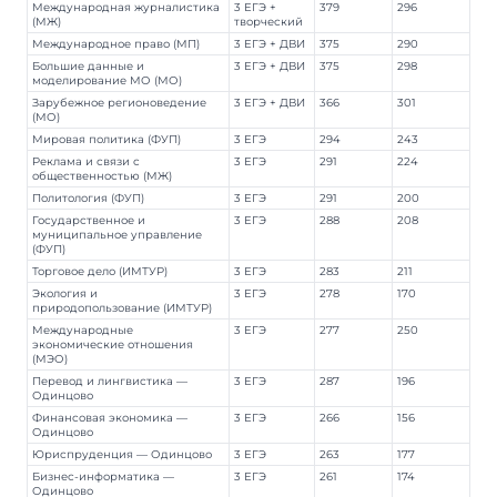
Международная журналистика
3 ЕГЭ +
379
296
(МЖ)
творческий
Международное право (МП)
3 ЕГЭ + ДВИ
375
290
Большие данные и
3 ЕГЭ + ДВИ
375
298
моделирование МО (МО)
Зарубежное регионоведение
3 ЕГЭ + ДВИ
366
301
(МО)
Мировая политика (ФУП)
3 ЕГЭ
294
243
Реклама и связи с
3 ЕГЭ
291
224
общественностью (МЖ)
Политология (ФУП)
3 ЕГЭ
291
200
Государственное и
3 ЕГЭ
288
208
муниципальное управление
(ФУП)
Торговое дело (ИМТУР)
3 ЕГЭ
283
211
Экология и
3 ЕГЭ
278
170
природопользование (ИМТУР)
Международные
3 ЕГЭ
277
250
экономические отношения
(МЭО)
Перевод и лингвистика —
3 ЕГЭ
287
196
Одинцово
Финансовая экономика —
3 ЕГЭ
266
156
Одинцово
Юриспруденция — Одинцово
3 ЕГЭ
263
177
Бизнес-информатика —
3 ЕГЭ
261
174
Одинцово