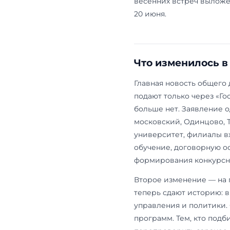
Дата
4 декабря 2025
26 февраля
21 марта
23–31 марта
4 апреля
24 апреля
Следующий о
кампанию 202
весенних вст
20 июня.