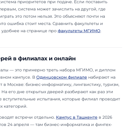
 которой нет в документах. Декан и предметные
ормат ДВИ, реальный расклад по языкам и про
рограмм. Несколько примеров из встреч 2026 г
да стоит идти.
те международных отношений главная тема — 
у языку и распределение языков. Нагрузка выс
будний день, второй — около трёх пар в неделю
ьшинство отчислений на факультете связано им
реждают прямо. Здесь же объявили новинку 20
ение и африканистика» (китайский или арабски
 У неё пока нет аккредитации, поэтому юноши 
армии — деталь, которую на сайте не найти, а н
ли вслух. Что такое ДВИ и где он нужен — на 
ИМО
.