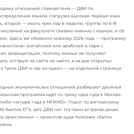
ть заранее.
зовательный кредит. Господдержка сохранилась
х — туризм, социология, экология и природопо
едит в этом году недоступен. Платные места пр
лого года.
овая программа — «Востоковедение и африкани
международных отношений, со своим ДВИ по вос
док действий при подаче — на странице про
п
ворят на факультетских днях
день — про правила приёма в целом, то факуль