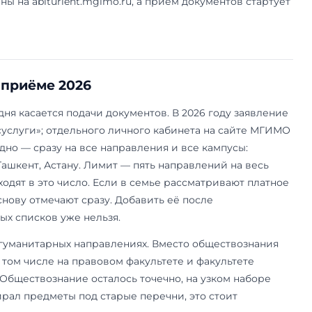
Событие
Формат
Общий день бакалавриата
очно + транс
ИМТУР
очно
Одинцовский филиал
очно
Факультеты в Москве (МП, МЭО, МЖ, МИЭП,
очно
ФУП, ФДП, ФМБ, МО)
Факультеты в Одинцове
очно
Кампус МГИМО Ташкент
очно + транс
бщий день стоит ждать к началу декабря 2026 г
7-го. Поступающим в этом году ждать его не ну
реч выложены на abiturient.mgimo.ru, а приём 