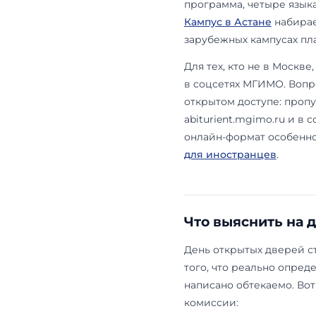
На факульте
диплом с Жен
плюс два в 
здесь выше о
называет и 
отсечения» 
Ещё одна час
желаемый фак
приоритет вы
каждой встре
программы м