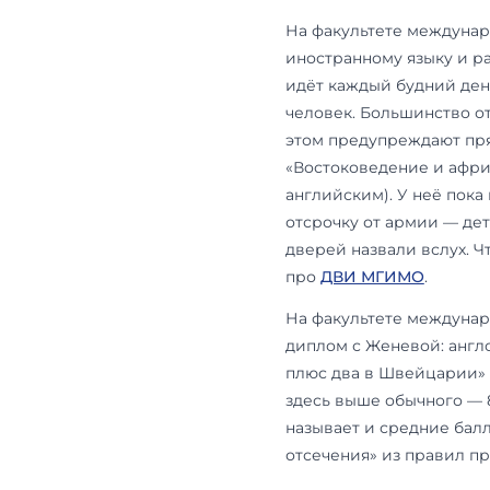
перепровери
Сузился обра
направления
остальные кр
уровне прош
Появилась н
факультете 
Полный поря
О чём го
Если общий 