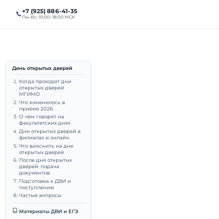
+7 (925) 886-41-35
алы
Поступление
Пн–Вс: 10:00–18:00 МСК
День открытых дверей
О 2026:
Когда проходят дни
открытых дверей
МГИМО
Что изменилось в
приёме 2026
О чём говорят на
факультетских днях
Дни открытых дверей в
филиалах и онлайн
Что выяснить на дне
открытых дверей
выпускник МГИМО (МЭО,
После дня открытых
дверей: подача
документов
даватель МГИМО.