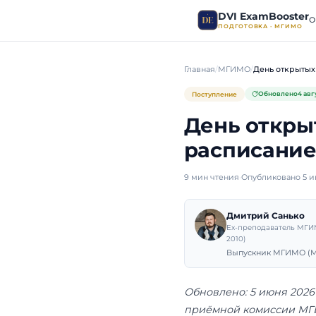
DVI E
ПОДГОТО
Главная
МГИМО
Поступление
День 
распи
9 мин чтения
·
Оп
Дмит
Ex-пре
2010)
Выпуск