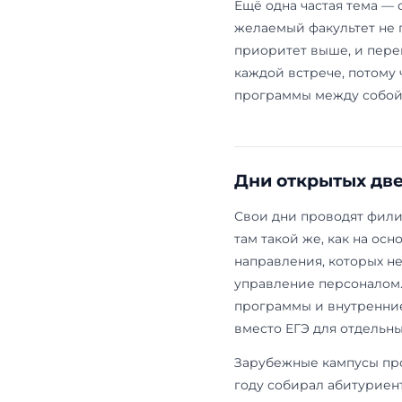
конкретики,
разбирают ф
отдельных п
ради чего ту
На факульте
иностранном
идёт каждый 
человек. Бол
этом предуп
«Востоковед
английским).
отсрочку от 
дверей назва
про
ДВИ МГ