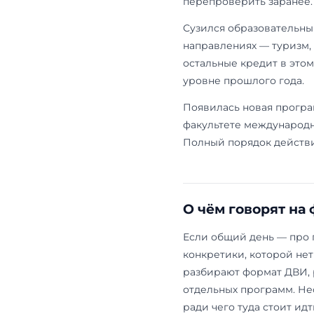
Что изме
Главная ново
подают тольк
больше нет. 
московский, 
университет,
обучение, до
формировани
Второе изме
теперь сдают
управления и
программ. Те