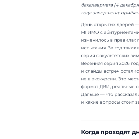
Обновлено: 
приёмной к
бакалавриата
года заверш
День открыт
МГИМО с аби
изменилось 
испытания. З
серия факуль
Весенняя сер
и слайды вст
не в экскурси