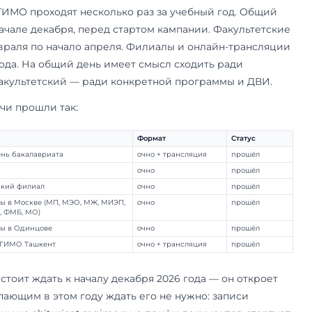
 реальные ориентиры по проходным, изменения
 рассказали на встречах 2026 года, что поменя
осы стоит задать самому.
оходят дни открытых дверей МГИ
х дверей МГИМО проходят несколько раз за уч
риата — в начале декабря, перед стартом камп
т с конца февраля по начало апреля. Филиалы 
в течение года. На общий день имеет смысл сх
риёма, на факультетский — ради конкретной п
6 года встречи прошли так: