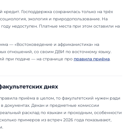
нилось в приёме 2026
сть общего дня касается подачи документов. В 
о через «Госуслуги»; отдельного личного каби
Заявление одно — сразу на все направления и в
Одинцово, Ташкент, Астану. Лимит — пять напр
 филиалы входят в это число. Если в семье ра
говорную основу отмечают сразу. Добавить её 
я конкурсных списков уже нельзя.
нение — на гуманитарных направлениях. Вмест
 историю: в том числе на правовом факультете 
 политики. Обществознание осталось точечно, 
м, кто подбирал предметы под старые перечни, 