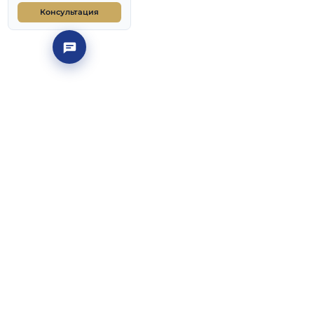
Подготовка к ДВИ и
поступлению
Частые вопросы
— по анонсам
Материалы ДВИ и ЕГЭ
риалам общего дня
енняя серия 2026
Консультация
 факультетов
ирает, что
и и вступительные
лавриата в декабре,
ечение года.
окументов, а записи
я открытых дверей
его нет на сайте: