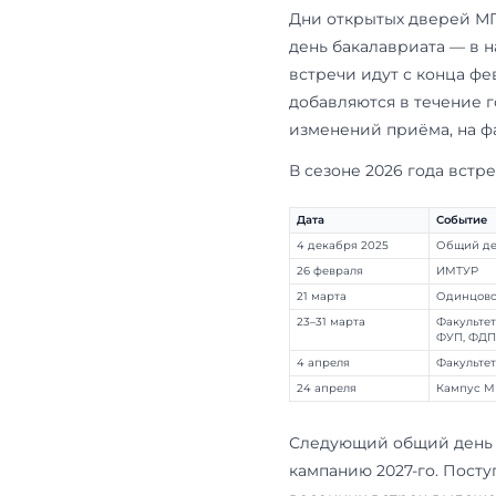
формат ДВИ,
Дальше — что
и какие вопр
Когда пр
Дни открыты
день бакалав
встречи иду
добавляются 
изменений п
В сезоне 202