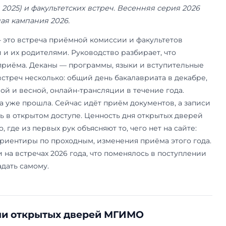
5 июня 2026 года. Даты дней открытых дверей 
омиссии МГИМО; изменения приёма — по мате
 (4 декабря 2025) и факультетских встреч. Вес
ена; приёмная кампания 2026.
ых дверей — это встреча приёмной комиссии и
туриентами и их родителями. Руководство разб
в правилах приёма. Деканы — программы, язык
а год таких встреч несколько: общий день бака
тетских зимой и весной, онлайн-трансляции в т
ия 2026 года уже прошла. Сейчас идёт приём д
реч остались в открытом доступе. Ценность дн
и. Это место, где из первых рук объясняют то, ч