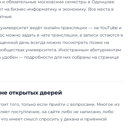
те международных экономических отношений р
евой: англоязычная программа идёт по треку «
Швейцарии» либо «четыре года в МГИМО». Поро
бычного — 80 баллов ЕГЭ, зато ДВИ нет. На так
средние баллы зачисленных — ориентир куда по
из правил приёма.
тая тема — система приоритетов при подаче. Е
ультет не первым, система может зачислить на
ше, и переиграть это потом нельзя. Это объясн
че, потому что ошибка стоит места. Сравнить ф
ежду собой удобнее на странице про
факульт