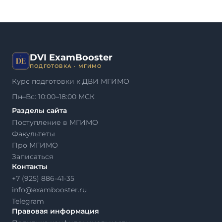
DVI ExamBooster
ПОДГОТОВКА · МГИМО
Курс подготовки к ДВИ МГИМО
Пн–Вс: 10:00–18:00 МСК
Разделы сайта
Поступление в МГИМО
Факультеты
Про МГИМО
Записаться
Контакты
+7 (925) 886-41-35
info@exambooster.ru
Telegram
Правовая информация