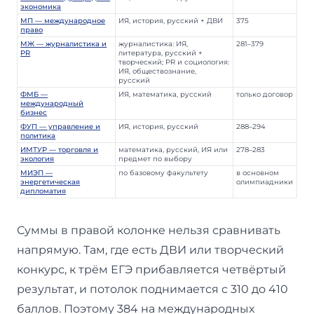
экономика
МП — международное
ИЯ, история, русский + ДВИ
375
право
МЖ — журналистика и
журналистика: ИЯ,
281–379
PR
литература, русский +
творческий; PR и социология:
ИЯ, обществознание,
русский
ФМБ —
ИЯ, математика, русский
только договор
международный
бизнес
ФУП — управление и
ИЯ, история, русский
288–294
политика
ИМТУР — торговля и
математика, русский, ИЯ или
278–283
экология
предмет по выбору
МИЭП —
по базовому факультету
в основном
энергетическая
олимпиадники
дипломатия
Суммы в правой колонке нельзя сравнивать
напрямую. Там, где есть ДВИ или творческий
конкурс, к трём ЕГЭ прибавляется четвёртый
результат, и потолок поднимается с 310 до 410
баллов. Поэтому 384 на международных