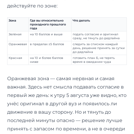
действуйте по зоне:
Зона
Где вы относительно
Что делать
проходного прошлого
года
Зелёная
на 10 баллов и выше
подать согласие и оригинал
сразу, не тянуть до дедлайна
Оранжевая
в пределах ±5 баллов
следить за списком каждый
день, решение принять за сутки
до дедлайна
Красная
на 10 и более баллов
готовить план Б, не терять
ниже
время в ожидании чуда
Оранжевая зона — самая нервная и самая
важная. Здесь нет смысла подавать согласие в
первый же день: к утру 5 августа уже видно, кто
унёс оригинал в другой вуз и появилось ли
движение в вашу сторону. Но и тянуть до
последней минуты опасно — решение лучше
принять с запасом по времени, а не в очереди