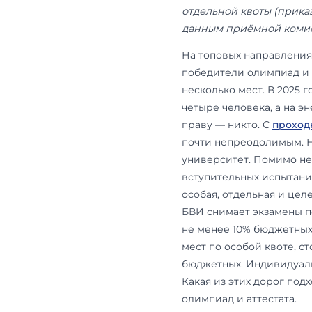
Обновлено: 6
достижений 
отдельной к
данным приё
На топовых 
победители 
несколько м
четыре чело
праву — никт
почти непрео
университет.
вступительн