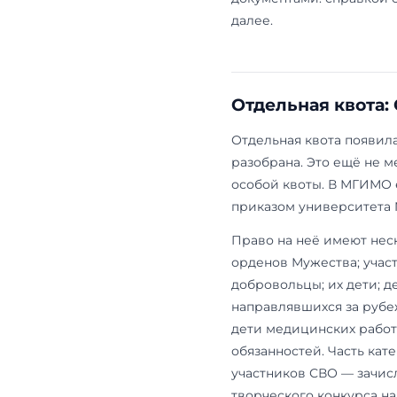
достижения.
тот, у кого 
преимуществ
ВсОШ не гар
списки
, сто
Особая к
Особая квот
незащищённы
направлении.
имеют дети-и
и оставшиеся