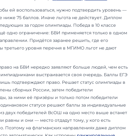
з вступительных испытаний
раво поступить без вступительных испытаний н
орого совпадает с олимпиадой. В МГИМО его п
и призёры заключительного этапа всероссийс
по профильному предмету, члены сборной Росс
ых олимпиадах и победители телевизионной 
Умницы и умники». Дипломанты ВсОШ по иност
 на «Лингвистику». Всё остальное даёт не БВИ, 
ЕГЭ — олимпиада МГИМО, «Ломоносов», «Высша
олимпиады. То же касается призёров «Умниц и 
закрывает один предмет, а не все экзамены. Чт
какие направления — на странице
про олимпи