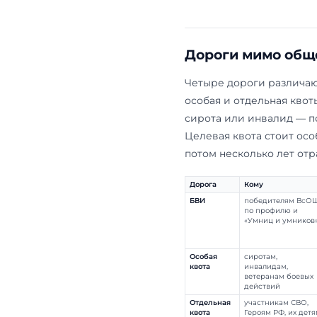
особая, отд
БВИ снимает
не менее 10%
мест по особ
бюджетных. 
Какая из эти
олимпиад и а
Дороги м
Четыре дорог
особая и отд
сирота или и