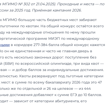
 июня 2026 года. Категории льгот, квот и шка
— по Правилам приёма МГИМО на 2026 год и 
воты (приказ МГИМО № 302 от 21.04.2025). Про
мной комиссии за 2025 год. Приёмная кампани
направлениях МГИМО большую часть бюджетных
олимпиад и льготники по квотам. На общий конк
ест. В 2025 году на международные отношения 
века, а на энергетической программе МИЭП п
о. С
проходными
в коридоре 277–384 балла об
долимым. Но он не единственная и часто не гл
 Помимо него есть несколько законных дорог: 
ых испытаний (БВИ) по всероссийской олимпиад