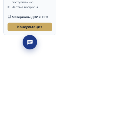
баллов сверху
Документы и сроки: как
заявить льготу или квоту
ла индивидуальных
Льготы для иностранцев
— коротко
Регламенту
Подготовка к ДВИ и
поступлению
ходные и места — по
Частые вопросы
я 2026.
Материалы ДВИ и ЕГЭ
 мест забирают
Консультация
урс остаётся всего
по нему прошли
о международному
щий конкурс кажется
авная дверь в
поступление без
е, три вида квот —