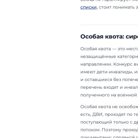
Льгота не бе
сдать
профи
действует че
остаётся в с
вузе и тольк
использоват
вовсе.
На сильные 
мест, — и т
в ней не уча
таком порядк
всероссийск
«Умниц и ум