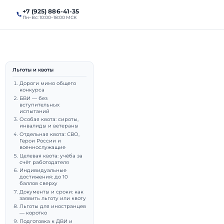
+7 (925) 886-41-35
алы
Поступление
Пн–Вс: 10:00–18:00 МСК
Льготы и квоты
ении в
Дороги мимо общего
конкурса
БВИ — без
ль, ГТО
вступительных
испытаний
Особая квота: сироты,
инвалиды и ветераны
Отдельная квота: СВО,
Герои России и
военнослужащие
Целевая квота: учёба за
выпускник МГИМО (МЭО,
счёт работодателя
Индивидуальные
достижения: до 10
даватель МГИМО.