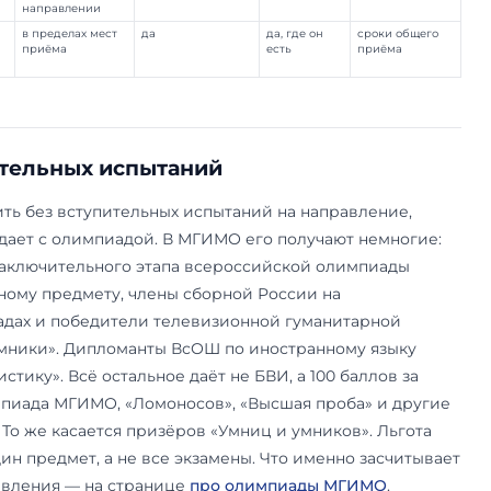
а стоит особняком: по ней учатся за счёт будущ
ько лет отрабатывают.
ому
Сколько мест
ЕГЭ
ДВИ
обедителям ВсОШ
вне общего
только для
нет
 профилю и
конкурса,
подтверждения,
мниц и умников»
зачисляют
от 75
первыми из
бюджетных мест
ротам,
не менее 10% на
да (или
да, 
валидам,
каждом
внутренние
есть
теранам боевых
направлении
экзамены)
йствий
астникам СВО,
не менее 10% на
часть категорий —
твор
роям РФ, их детям
каждом
без экзаменов
— д
направлении
 договору с
в пределах мест
да
да, 
ботодателем
приёма
есть
ИД, регионы)