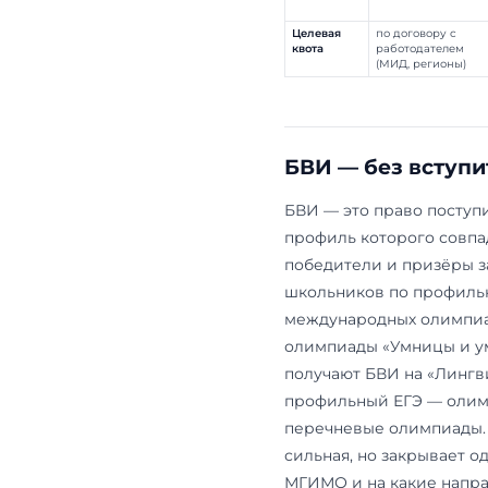
Целевая квот
потом нескол
Дорога
К
БВИ
п
по
«У
Особая
си
квота
ин
ве
де
Отдельная
уч
квота
Ге
Целевая
по
квота
ра
(М