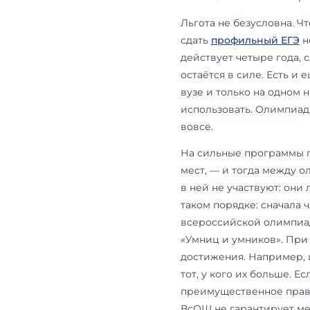
БВИ — бе
БВИ — это п
профиль кот
победители 
школьников 
международн
олимпиады «
получают БВИ
профильный 
перечневые 
сильная, но 
МГИМО и на 