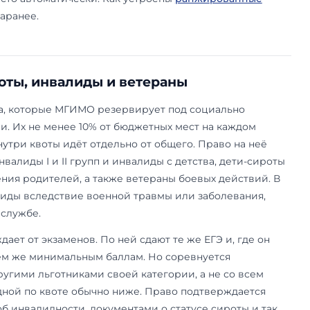
зусловна. Чтобы ей воспользоваться, нужно по
льный ЕГЭ
не ниже 75 баллов. Иначе льгота не 
тыре года, следующих за годом олимпиады. Поб
иле. Есть и ещё одно ограничение: БВИ применя
о на одном направлении. Придётся заранее реши
ь. Олимпиады третьего уровня перечня в МГИМО
программы право на БВИ нередко заявляют бол
огда между олимпиадниками выстраивается своя
ствуют: они лишь подтверждают право. Решает 
е: сначала члены сборных России, затем побед
ой олимпиады, за ними её призёры и только п
ников». При одинаковом статусе решают баллы