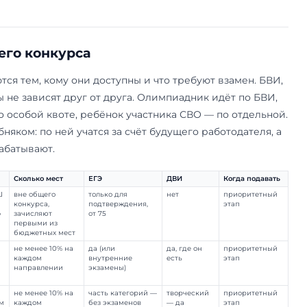
ельная и целевая — и добор баллов за индивиду
 экзамены полностью. Квоты резервируют под 
 бюджетных мест: в сумме по всему бакалавриат
ой квоте, столько же по отдельной и 26 на целе
Индивидуальные достижения добавляют к сумме 
х дорог подходит — зависит от категории абитур
ттестата.
имо общего конкурса
и различаются тем, кому они доступны и что тр
ельная квоты не зависят друг от друга. Олимпи
нвалид — по особой квоте, ребёнок участника 