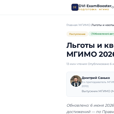
DVI E
ПОДГОТО
Главная
МГИМО
Поступление
Льгот
МГИМО
13 мин чтения
·
Оп
Дмит
Ex-пре
2010)
Выпуск