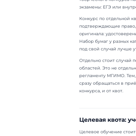
перечень вх
полученного
Особая квота
есть, ДВИ, п
поступающий 
потоком. По
документами:
далее.
Отдельна
Отдельная кв