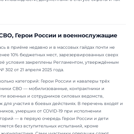
 Например, из двух победителей ВсОШ на одно
их больше. Если равны и они — место отдадут тому
енное право. Поэтому на флагманских направ
антирует место автоматически. Как устроены
р
ит понимать заранее.
вота: сироты, инвалиды и ветеран
а — это места, которые МГИМО резервирует по
е категории. Их не менее 10% от бюджетных м
 Конкурс внутри квоты идёт отдельно от общег
нвалиды, инвалиды I и II групп и инвалиды с д
 без попечения родителей, а также ветераны б