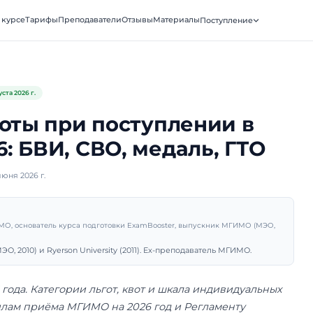
xamBooster
О курсе
Тарифы
Преподаватели
Отзывы
Матери
ВКА · МГИМО
Льготы и квоты
Обновлено
4 августа 2026 г.
ы и квоты при поступл
 2026: БВИ, СВО, меда
убликовано 6 июня 2026 г.
рий Санько
подаватель МГИМО, основатель курса подготовки ExamBooster, 
ник МГИМО (МЭО, 2010) и Ryerson University (2011). Ex-препо