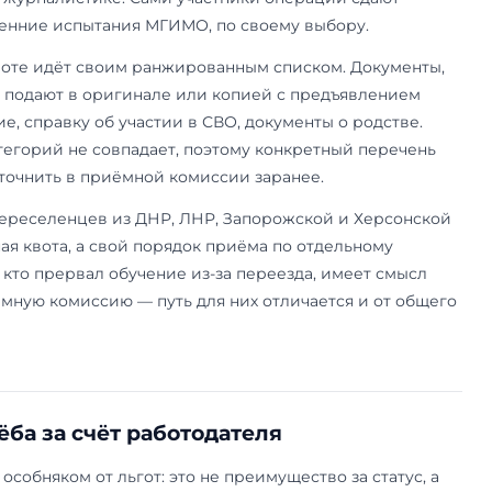
одят и инвалиды вследствие военной травмы ил
 на военной службе.
 не освобождает от экзаменов. По ней сдают те 
роходят по тем же минимальным баллам. Но сор
только с другими льготниками своей категории
этому проходной по квоте обычно ниже. Право 
 справкой об инвалидности, документами о ста
я квота: СВО, Герои России и вое
ота появилась в приёме недавно и в массовых 