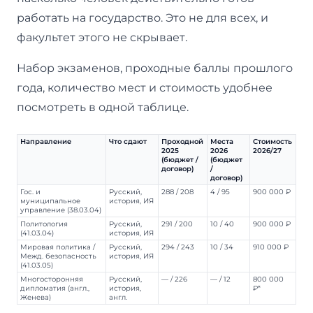
работать на государство. Это не для всех, и
факультет этого не скрывает.
Набор экзаменов, проходные баллы прошлого
года, количество мест и стоимость удобнее
посмотреть в одной таблице.
Направление
Что сдают
Проходной
Места
Стоимость
2025
2026
2026/27
(бюджет /
(бюджет
договор)
/
договор)
Гос. и
Русский,
288 / 208
4 / 95
900 000 ₽
муниципальное
история, ИЯ
управление (38.03.04)
Политология
Русский,
291 / 200
10 / 40
900 000 ₽
(41.03.04)
история, ИЯ
Мировая политика /
Русский,
294 / 243
10 / 34
910 000 ₽
Межд. безопасность
история, ИЯ
(41.03.05)
Многосторонняя
Русский,
— / 226
— / 12
800 000
дипломатия (англ.,
история,
₽*
Женева)
англ.