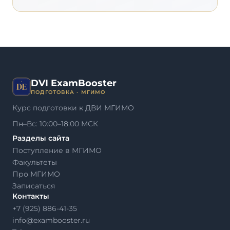
DVI ExamBooster
ПОДГОТОВКА · МГИМО
Курс подготовки к ДВИ МГИМО
Пн–Вс: 10:00–18:00 МСК
Разделы сайта
Поступление в МГИМО
Факультеты
Про МГИМО
Записаться
Контакты
+7 (925) 886-41-35
info@exambooster.ru