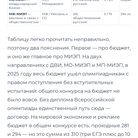
международный
Менеджмент
русский
бизнес
МЖ-МИЭП
—
МЖ / Реклама и
ИЯ,
5 / 19
294 из 310
реклама и связи с
СО
обществознание,
общественностью
русский
Таблицу легко прочитать неправильно,
поэтому два пояснения. Первое — про бюджет,
и оно же главное про МИЭП. На двух
направлениях с ДВИ, МО-МИЭП и МП-МИЭП, в
2025 году весь бюджет ушёл олимпиадникам с
правом поступления без вступительных
испытаний: общего конкурса на бюджет не
было вовсе. Без диплома Всероссийской
олимпиады единственный путь сюда —
договор. На мировой экономике и рекламе
бюджет в общем конкурсе есть, проходные 281
и 294 — но это сумма из 310 (три ЕГЭ плюс до 10