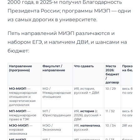
2000 года, в 2025-м получил Благодарность
Президента России; программы МИЭП — одни
из самых дорогих в университете.
Пять направлений МИЭП различаются и
набором ЕГЭ, и наличием ДВИ, и шансами на
бюджет:
Направление
Факультет /
Что сдавать
Места
Проходно
(программа)
направление
2026:
на бюдже
бюджет
/
договор
МО-МИЭП
—
МО /
ИЯ, история,
10 / 29
весь бюдж
международные
Международные
русский + ДВИ
по олимп
отношения и
отношения
энергетическая
дипломатия
МП-МИЭП
—
МП /
ИЯ,
история
(с
11 / 32
весь бюдж
международное
Юриспруденция
2026), русский +
по олимп
право в ТЭК
ДВИ
МЭО-МИЭП
—
МЭО /
ИЯ,
математика
,
10 / 34
281 из 310
мировая
Экономика
русский
экономика
МБ-МИЭП
—
МБ /
ИЯ, математика,
0 / 23
бюджета н