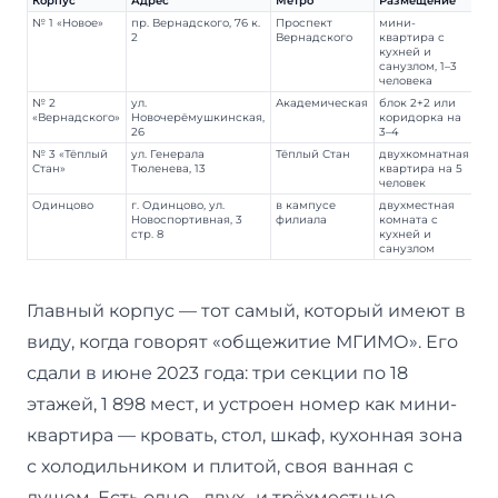
№ 1 «Новое»
пр. Вернадского, 76 к.
Проспект
мини-
1 8
2
Вернадского
квартира с
кухней и
санузлом, 1–3
человека
№ 2
ул.
Академическая
блок 2+2 или
~6
«Вернадского»
Новочерёмушкинская,
коридорка на
26
3–4
№ 3 «Тёплый
ул. Генерала
Тёплый Стан
двухкомнатная
—
Стан»
Тюленева, 13
квартира на 5
человек
Одинцово
г. Одинцово, ул.
в кампусе
двухместная
15
Новоспортивная, 3
филиала
комната с
стр. 8
кухней и
санузлом
Главный корпус — тот самый, который имеют в
виду, когда говорят «общежитие МГИМО». Его
сдали в июне 2023 года: три секции по 18
этажей, 1 898 мест, и устроен номер как мини-
квартира — кровать, стол, шкаф, кухонная зона
с холодильником и плитой, своя ванная с
душем. Есть одно-, двух- и трёхместные