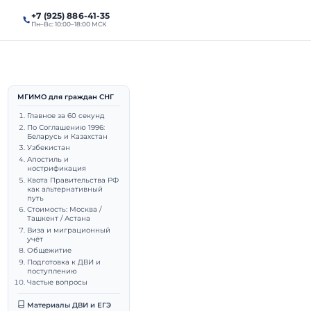
+7 (925) 886-41-35
алы
Поступление
Пн–Вс: 10:00–18:00 МСК
МГИМО для граждан СНГ
граждан
Главное за 60 секунд
По Соглашению 1996:
Беларусь и Казахстан
н,
Узбекистан
Апостиль и
нострификация
Квота Правительства РФ
как альтернативный
путь
Стоимость: Москва /
Ташкент / Астана
Виза и миграционный
учёт
подаватель МГИМО