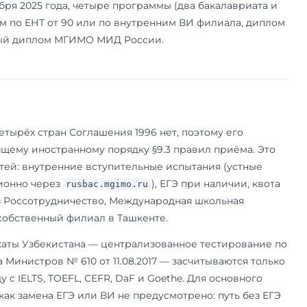
 — уточнять стоит на
.
e.zavalko@inno.mgimo.ru
й учёт не нужны: действует Союзное государс
15-ФЗ от 25.07.2002 (в редакции от 29.12.2021). 
ия тоже отпадают. Филиала в Беларуси нет — т
скве (полный список — на странице
«Филиалы 
я основного кампуса в Москве действуют те же 
абитуриента: ЕГЭ или внутренние ВИ. ЕНТ Каза
вного кампуса не упомянут — он работает толь
а с порогом 90 (профильные предметы — геог
 Если казахстанец не сдавал ЕГЭ и едет в Москв
седования через
по §9.3. Доку
rusbac.mgimo.ru
ии (приказ МГИМО № 627). А вот визовый режи
азахстаном безвиз по ЕАЭС работает только до 
 учебная виза по приглашению МГИМО (контак