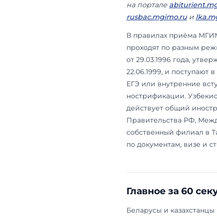
Выпуск
Обновлено: 
на портале
a
rusbac.mgim
В правилах 
проходят по
от 29.03.199
22.06.1999, 
ЕГЭ или вну
нострификаци
действует о
Правительст