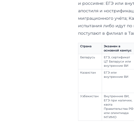
собственный
по документа
Главное з
Беларусы и к
и россияне:
апостиля и 
миграционног
испытания л
поступают в 
Страна
Э
о