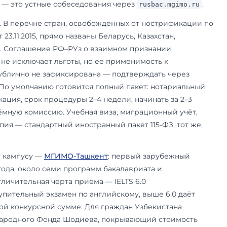
, каб. 1023, приглашение оформляется не
gimo.ru
а — миграционный учёт в течение 7 рабочих дн
ия в течение 90 дней. Альтернатива Москве —
М
ает с сентября 2025 года, четыре программы (д
атуры), приём по ЕНТ от 90 или по внутренним
сударственный диплом МГИМО МИД России.
ан
в перечне четырёх стран Соглашения 1996 нет, 
оходят по общему иностранному порядку §9.3 п
н из пяти путей: внутренние вступительные ис
ия, дистанционно через
), ЕГЭ
rusbac.mgimo.ru