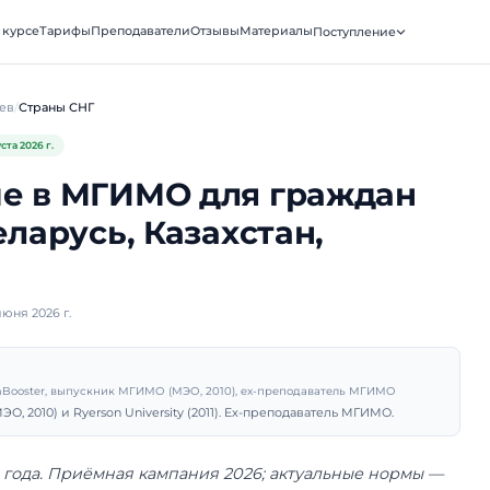
xamBooster
О курсе
Тарифы
Преподаватели
Отзывы
Матери
ВКА · МГИМО
Для иностранцев
Страны СНГ
Обновлено
4 августа 2026 г.
пление в МГИМО для 
26: Беларусь, Казахста
истан
убликовано 8 июня 2026 г.
рий Санько
тель курса ExamBooster, выпускник МГИМО (МЭО, 2010), ex-пре