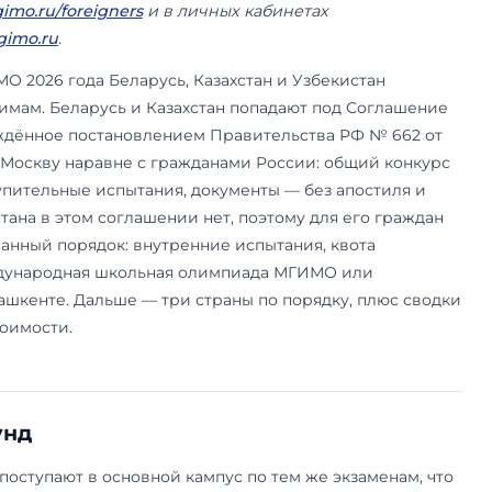
ник МГИМО (МЭО, 2010) и Ryerson University (2011). Ex-препо
8 июня 2026 года. Приёмная кампания 2026; а
biturient.mgimo.ru/foreigners
и в личных кабин
o.ru
и
lka.mgimo.ru
.
приёма МГИМО 2026 года Беларусь, Казахстан и
 разным режимам. Беларусь и Казахстан попада
6 года, утверждённое постановлением Правител
и поступают в Москву наравне с гражданами Рос
тренние вступительные испытания, документы —
и. Узбекистана в этом соглашении нет, поэтом
бщий иностранный порядок: внутренние испытан
ва РФ, Международная школьная олимпиада 