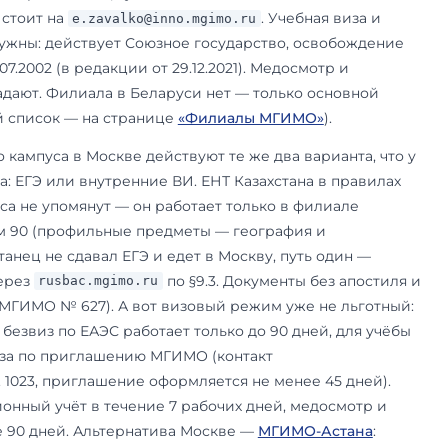
 плоскость приёмной кампании: граждане Белару
аджикистана учатся в российских вузах наравн
т общий конкурс — ЕГЭ либо внутренние вступи
еста без отдельной квоты, и автоматическое п
б образовании по приказу МГИМО № 627 от 23.1
дятся по двум вещам: какой национальный экза
овый пакет.
 рабочих варианта экзамена. Первый — ЕГЭ, сд
ртификат централизованного тестирования Ре
 предшествующего года: по §9.1 он признаётся 
ого испытания. Третий — внутренние ВИ (устны
иностранному). Заявление подаётся через
lka.m
сли есть ЕГЭ; путь по ЦТ или внутренним ВИ идё
. Порядок приёма по ЦТ устанавливается 
o.ru