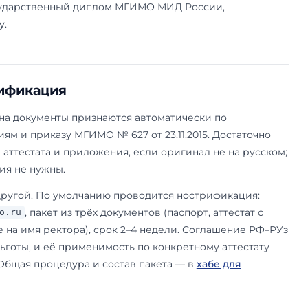
ва РФ через Россотрудничество, Международн
ГИМО или собственный филиал в Ташкенте.
е сертификаты Узбекистана — централизованн
ю Кабинета Министров № 610 от 11.08.2017 — з
ент, наряду с IELTS, TOEFL, CEFR, DaF и Goethe
збекистана как замена ЕГЭ или ВИ не предусмот
ана в Москву — это устные собеседования чере
ми развилка. В перечне стран, освобождённых 
О № 627 от 23.11.2015, прямо названы Беларусь, 
Таджикистан. Соглашение РФ–РУз о взаимном 
т 06.03.1998 не исключает льготы, но её приме
 аттестату публично не зафиксирована — подтв
. По умолчанию готовится полный па
o.mgimo.ru