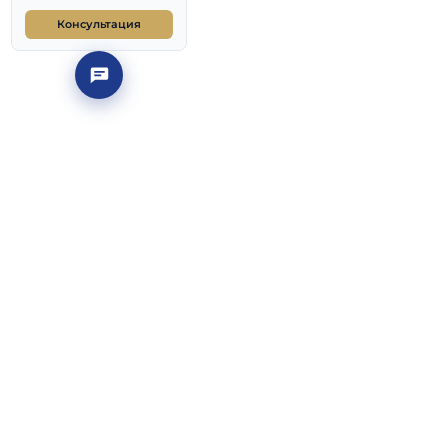
Общежитие
даватель МГИМО.
Подготовка к ДВИ и
поступлению
Частые вопросы
ктуальные нормы —
Материалы ДВИ и ЕГЭ
етах
Консультация
 Узбекистан
ют под Соглашение
ьства РФ № 662 от
сии: общий конкурс
 без апостиля и
у для его граждан
ия, квота
МГИМО или