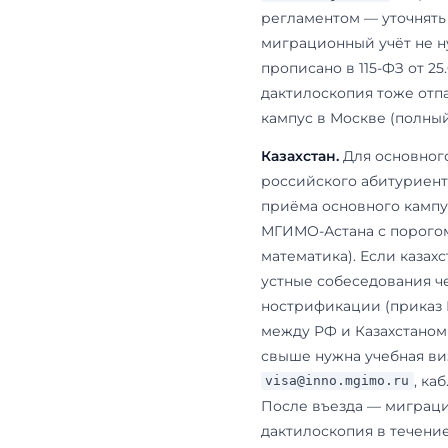
29.03.1996 в
Киргизии и Т
Это означае
бюджетные м
документов о
дороги расхо
нужен ли виз
Беларусь.
Три
Второй — се
текущего или
вступительн
русскому и 
Госуслуги, е
rusbac.mgim