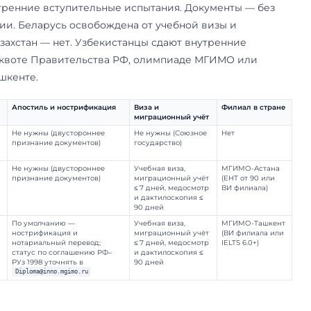
 филиал в Ташкенте. Дальше — три страны по п
м, визе и стоимости.
а 60 секунд
азахстанцы поступают в основной кампус по тем
 ЕГЭ или внутренние вступительные испытания.
нострификации. Беларусь освобождена от учебн
о учёта; Казахстан — нет. Узбекистанцы сдают
ибо идут по квоте Правительства РФ, олимпи
филиал в Ташкенте.
кзамен в
Апостиль и нострификация
Виза и
сновной кампус
миграционны