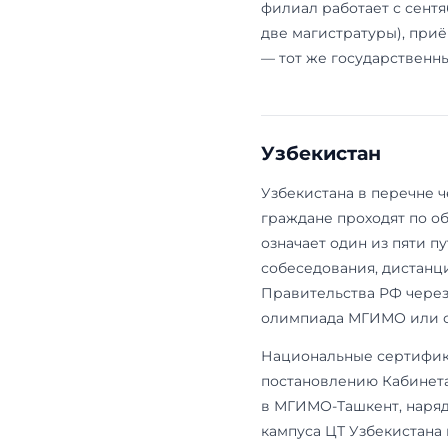
регламентом
миграционны
прописано в 1
дактилоскоп
кампус в Мо
Казахстан.
Дл
российского 
приёма осно
МГИМО-Астан
математика).
устные собе
нострификац
между РФ и К
свыше нужна