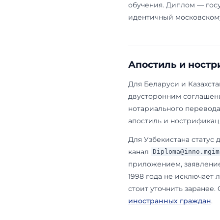
Правительст
олимпиада М
Национальны
постановлени
в МГИМО-Ташк
кампуса ЦТ У
из Узбекист
С документа
приказу МГИМ
Киргизия и 
документов о
конкретному
Diploma@inn