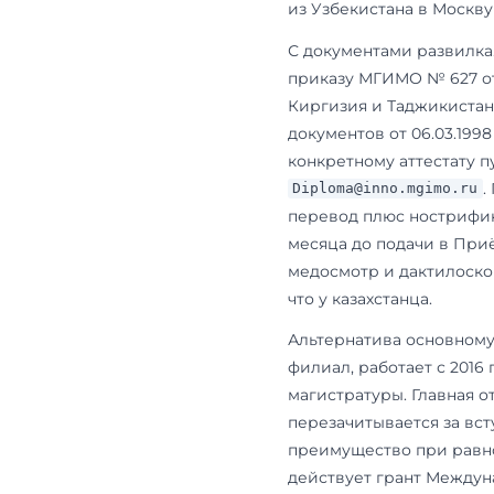
visa@inno.m
После въезд
дактилоскоп
филиал работ
две магистр
— тот же го
Узбекист
Узбекистана 
граждане пр
означает оди
собеседован