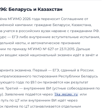
ГЭ, сертификат
Не нужны (двустороннее
Не нужны (Со
Т Беларуси или
признание документов)
государство)
нутренние ВИ
ГЭ или
Не нужны (двустороннее
Учебная виза,
нутренние ВИ
признание документов)
миграционны
≤ 7 дней, мед
и дактилоско
90 дней
нутренние ВИ,
По умолчанию —
Учебная виза,
ГЭ при наличии,
нострификация и
миграционны
вота
нотариальный перевод;
≤ 7 дней, мед
равительства РФ
статус по соглашению РФ–
и дактилоско
ли олимпиада
РУз 1998 уточнять в
90 дней
ГИМО
Diploma@inno.mgimo.ru
шению 1996: Беларусь и Казахстан
1 правил приёма МГИМО 2026 года переносит С