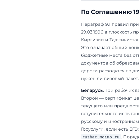
Беларусь
Е
Ц
в
Казахстан
Е
в
Узбекистан
В
Е
к
П
и
М
По Согла
Параграф 9.