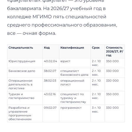
«факультеты»: факультет — это уровень
бакалавриата. На 2026/27 учебный год в
колледже МГИМО пять специальностей
среднего профессионального образования,
все — очная форма.
Специальность
Код
Квалификация
Срок
Стоимость
2026/27, ₽/
год
Юриспруденция
40.02.04
юрист
2 г. 10
350 000
мес.
Банковское дело
38.02.07
специалист
2 г. 10
330 000
банковского дела
мес.
Операционная
38.02.03
операционный
2 г. 10
330 000
деятельность в
логист
мес.
логистике
Туризм и
43.02.16
специалист по
2 г. 10
350 000
гостеприимство
туризму и
мес.
гостеприимству
Разработка и
09.02.07
программист
3 г. 10
330 000
управление
мес.
программным
обеспечением