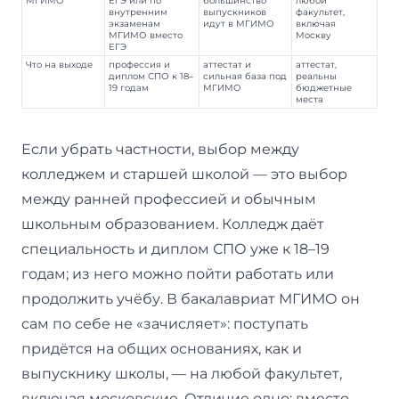
внутренним
выпускников
факультет,
экзаменам
идут в МГИМО
включая
МГИМО вместо
Москву
ЕГЭ
Что на выходе
профессия и
аттестат и
аттестат,
диплом СПО к 18–
сильная база под
реальны
19 годам
МГИМО
бюджетные
места
Если убрать частности, выбор между
колледжем и старшей школой — это выбор
между ранней профессией и обычным
школьным образованием. Колледж даёт
специальность и диплом СПО уже к 18–19
годам; из него можно пойти работать или
продолжить учёбу. В бакалавриат МГИМО он
сам по себе не «зачисляет»: поступать
придётся на общих основаниях, как и
выпускнику школы, — на любой факультет,
включая московские. Отличие одно: вместо