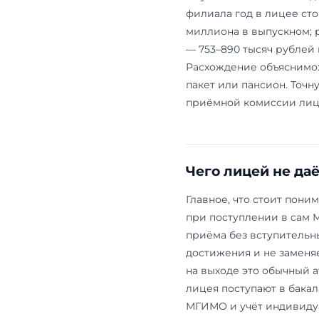
Как пост
Набор идёт в
продолжение
десятый клас
очно, двумя 
за неделю до
математику,
для междуна
истории на 
МГИМО ждёт 
Демоверсии 
Обучение пл