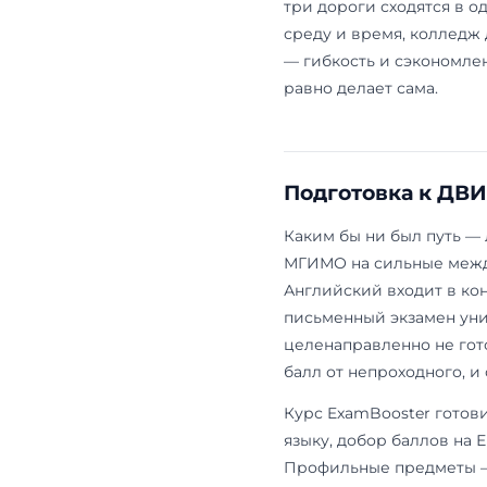
Кому под
Лицей подход
Год обучения
года. Сам ли
каждый день
Эти расходы
классе в сед
обычная школ
поступление
стоимость и
путями — Ко
системной п