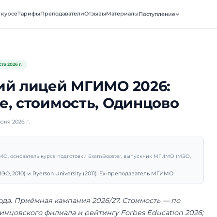
xamBooster
О курсе
Тарифы
Преподаватели
Отзывы
Матери
ВКА · МГИМО
Лицей
Обновлено
4 августа 2026 г.
ковский лицей МГИМО 
пление, стоимость, Од
убликовано 7 июня 2026 г.
рий Санько
подаватель МГИМО, основатель курса подготовки ExamBooster, 
ник МГИМО (МЭО, 2010) и Ryerson University (2011). Ex-препо