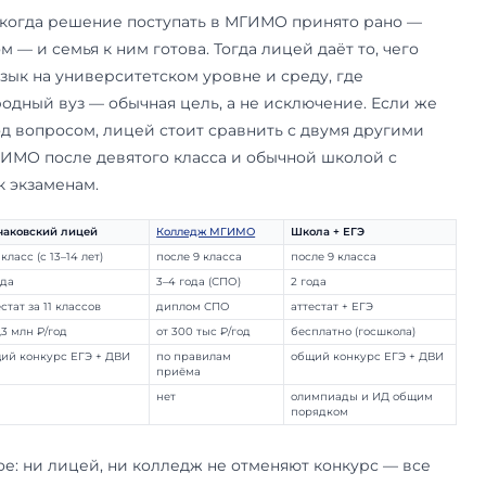
то обычный аттестат о среднем общем образова
ают в бакалавриат на общих основаниях: ЕГЭ, 
т индивидуальных достижений — по тем же пра
з любой другой школы.
йствительно даёт — это не баллы, а подготовл
вой среде, привычку к университетскому темпу,
 довузовской подготовки
. Всё это работает на
ешают экзамены. И ключевой из них для больши
ых направлений — не школьный ЕГЭ, а
ДВИ по
внутренний экзамен МГИМО, формат которого 
ьную программу. Готовиться к нему лицеисту п
ак и любому другому абитуриенту.