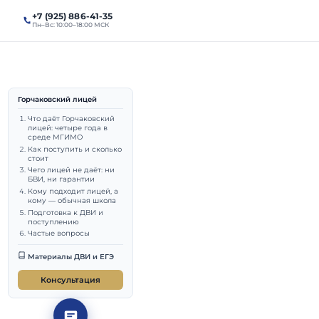
+7 (925) 886-41-35
алы
Поступление
Пн–Вс: 10:00–18:00 МСК
Горчаковский лицей
2026:
Что даёт Горчаковский
лицей: четыре года в
среде МГИМО
инцово
Как поступить и сколько
стоит
Чего лицей не даёт: ни
БВИ, ни гарантии
Кому подходит лицей, а
кому — обычная школа
Подготовка к ДВИ и
поступлению
выпускник МГИМО (МЭО,
Частые вопросы
даватель МГИМО.