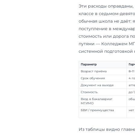
на выходе э
лицея поступ
МГИМО и учё
школьники и
Что лицей де
года в языко
программами
итоге его р
международн
письменный 
ЕГЭ, ни школ
предметно, к