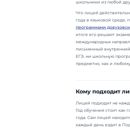
филиала год 
миллиона в в
— 753–890 т
Расхождение
пакет или па
приёмной ко
Чего лице
Главное, что
при поступл
приёма без 
достижения 