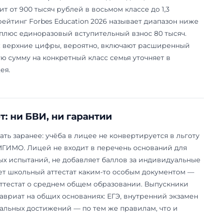
упить и сколько стоит
 восьмой, девятый и десятый классы; одиннадц
, отдельного добора там почти нет. Самый кон
с: туда открыты все профили и оба трека. Всту
потоками — 18 апреля и 16 мая 2026 года, с ре
 даты. Сдают иностранный язык, русский с лите
 а к заявлению обязательно прикладывают моти
родного профиля десятого класса добавляется
русском. Это школьный отбор, а не ДВИ — внут
выпускника позже, уже при поступлении в бак
заданий лицей выкладывает на своём сайте.
атное и недешёвое. По официальной сводке О