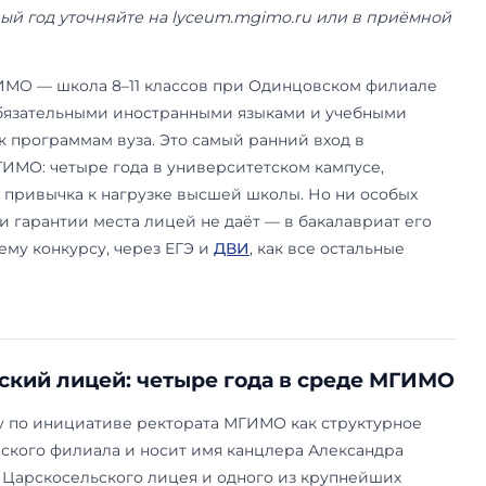
июнь 2026 года. Приёмная кампания 2026/27. С
 сводке Одинцовского филиала и рейтингу For
фы на учебный год уточняйте на lyceum.mgimo
цея.
й лицей МГИМО — школа 8–11 классов при Оди
а, с двумя обязательными иностранными языка
ивязанными к программам вуза. Это самый ранн
ую среду МГИМО: четыре года в университетск
ыковая база, привычка к нагрузке высшей школ
туплении, ни гарантии места лицей не даёт — 
идут по общему конкурсу, через ЕГЭ и
ДВИ
, как
.