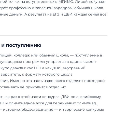
ходит лицей, а кому — обычная шк
ит не каждой семье, и дело здесь в стоимости
 стоит как год платного бакалавриата, и платит
цей находится в
Одинцово
— в Москве его нет, 
 ездит в Подмосковье, либо переезжает ближе 
 оправданы, когда решение поступать в МГИМО
ьмом-девятом — и семья к ним готова. Тогда лиц
а не даёт: язык на университетском уровне и с
 в международный вуз — обычная цель, а не ис
ли дорога под вопросом, лицей стоит сравнить 
лледжем МГИМО после девятого класса и обыч
одготовкой к экзаменам.