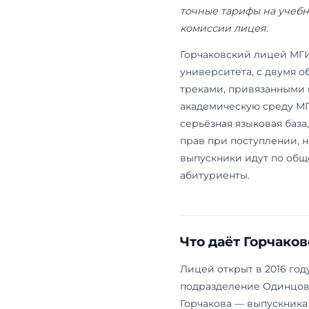
Обновлено: 
официальной
точные тари
комиссии ли
Горчаковски
университет
треками, пр
академическ
серьёзная яз
прав при пос
выпускники 
абитуриенты