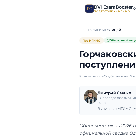
DVI E
ПОДГОТО
Главная
МГИМО
Про МГИМО
Горча
посту
8 мин чтения
·
Оп
Дмит
Ex-пре
2010)
Выпуск