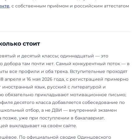
у и испанскому добавляются восточные — арабс
рофилей четыре — гуманитарный, лингвистичес
ый и социально-экономический, — а поверх ни
а. «МГИМО MED» набирают только в десятый кла
ию в Медицинский университет МГИМО-МЕД, от
тделение» открыто с восьмого класса и строитс
ки.
не столько набором предметов, сколько тем, ч
 при самом университете. Он заранее привыкае
ованиям МГИМО, а в старших классах легче пер
культета довузовской подготовки. С 2022 года 
ус —
в Ташкенте
, с собственным приёмом и рос