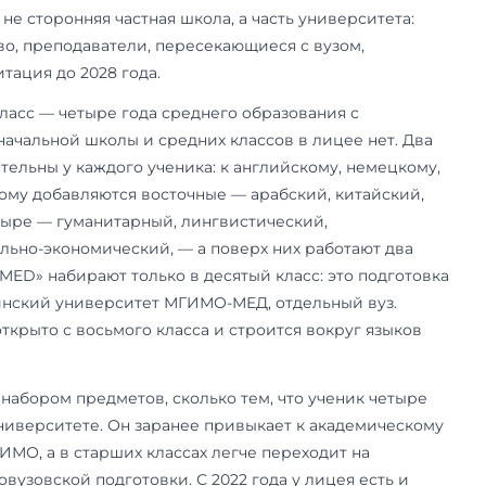
 Горчаковский лицей: четыре года
т в 2016 году по инициативе ректората МГИМО 
ие Одинцовского филиала и носит имя канцле
 выпускника Царскосельского лицея и одного 
оматов. Это не сторонняя частная школа, а част
с в Одинцово, преподаватели, пересекающиеся
ная аккредитация до 2028 года.
т с 8 по 11 класс — четыре года среднего образ
и языками; начальной школы и средних классов 
языка обязательны у каждого ученика: к англи