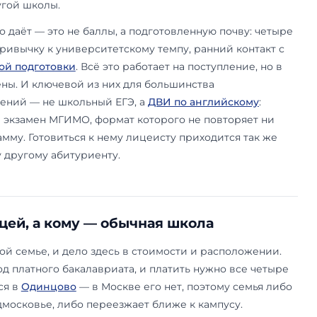
в лицее стоит от 900 тысяч рублей в восьмом кл
ыпускном; рейтинг Forbes Education 2026 назы
ысяч рублей плюс единоразовый вступительный 
 объяснимо: верхние цифры, вероятно, включ
нсион. Точную сумму на конкретный класс семья
миссии лицея.
й не даёт: ни БВИ, ни гарантии
 стоит понимать заранее: учёба в лицее не конв
ении в сам МГИМО. Лицей не входит в перечен
вступительных испытаний, не добавляет баллов
и не заменяет школьный аттестат каким-то осо