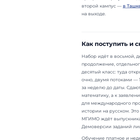
французском
турецкий. П
международн
целевых трек
к поступлен
«Восточное о
Азии и Афри
Лицей ценен 
года учится
темпу и треб
программы фа
второй камп
на выходе.