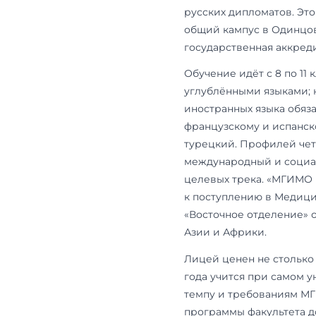
Что даёт
Лицей откры
подразделен
Горчакова —
русских дипл
общий кампу
государствен
Обучение идё
углублённым
иностранных 