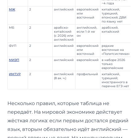
~4 года
МЖ
2
английский
европейский
китайский,
или
турецкий,
восточный
японский; ДВИ
по языку нет
МБ
2
арабско-
английский,
арабский,
китайский
если 1-й не
китайский
(с 2026) или
он
английский
ФУП
2
английский
европейский
редкие
или
восточные на
восточный
«Политсистемах»
МИЭП
2
английский
европейский
в наборе 2026
только
европейские
ИМТУР
2
английский
профильный
китайский,
(8 ак. ч.)
турецкий;
иностранного в
перечне ЕГЭ нет
Несколько правил, которые таблица не
передаёт. На мировой экономике действует
жёсткая логика: если первым достался редкий
язык, вторым обязательно идёт английский —
редкий вторым не дают. На международном