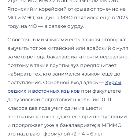
идёт на МО, МЭО и в англоязычном ИМОиУ.
Японский и корейский открывают точечно на
МО и МЭО; хинди на МЭО появился ещё в 2023
году, на МО — в связке с урду.
С восточными языками есть важная оговорка:
выучить тот же китайский или арабский с нуля
за четыре года бакалавриата почти нереально,
поэтому в такие группы вуз предпочитает
набирать тех, кто занимался языком ещё до
поступления. Основной вход здесь —
Курсы
редких и восточных языков
при факультете
довузовской подготовки: школьник 10–11
классов два года учит один из шести
восточных языков, сдаёт его при поступлении
и продолжает уже в бакалавриате; в МГИМО
это называют формулой «2 + 4 = 6 лет