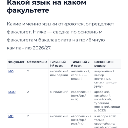
Какой язык на каком
факультете
Какие именно языки откроются, определяет
факультет. Ниже — сводка по основным
факультетам бакалавриата на приёмную
кампанию 2026/27.
Факультет
Обязательно
Типичный
Типичный 2-
Восточные и
1-й язык
й язык
редкие
МО
2
английский
английский,
широчайший
или редкий
если 1-й —
выбор
редкий
восточных,
связки (хинди-
урду)
МЭО
2
английский
европейский
арабский,
(нем./фр./
китайский,
исп.)
корейский,
турецкий,
японский, хинди
(с 2023)
МП
2
английский
европейский
в наборе 2026
(нем./фр./
только
исп./ит.)
европейские;
китайского нет