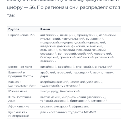
цифру — 56. По регионам они распределяются
так:
Группа
Языки
Европейские (27)
английский, немецкий, французский, испанский,
итальянский, португальский, румынский,
молдавский, нидерландский, норвежский,
шведский, датский, финский, эстонский,
латышский, литовский, польский, чешский,
словацкий, венгерский, сербский, хорватский,
болгарский, греческий, албанский, украинский,
латинский
Восточная Азия
китайский, корейский, японский, монгольский
Ближний и
арабский, турецкий, персидский, иврит, пушту,
Средний Восток
дари
Кавказ и
азербайджанский, казахский, узбекский,
Центральная Азия
таджикский, туркменский
Южная Азия
хинди, урду, бенгальский
Юго-Восточная
вьетнамский, индонезийский (малайский),
Азия
тайский, лаосский, бирманский, кхмерский
Африканские
суахили, амхарский, африкаанс
Русский как
для иностранных студентов МГИМО
иностранный